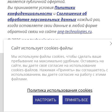
является публичной офертой.
Вы принимаете условия
Политики
конфиденциальности
и
Соглашения об
обработке персональных данных
каждый раз,
когда оставляете свои данные в любой форме
обратной связи на сайте
png-technologies.ru
.
© 2026
png-technologies.ru
Сайт использует cookies-файлы
Мы используем файлы cookies, чтобы сделать ваше
пребывание на максимально удобным. Оставаясь на
+7 (495) 787-37-27
сайте, вы даете своё согласие на использование
cookies-файлов. Нажимая «Принять» вы соглашаетесь с
info@png-technologies.ru
использованием, вы даете согласие на работу с этими
файлами.
© ПНГ Технологии 2020.
www.png-technologies.ru
Политика использования cookies
Политика конфиденциальности
НАСТРОИТЬ
ПРИНЯТЬ ВСЕ
©
Создание сайта и дизайн «Инфодизайн»
, 2020—2026