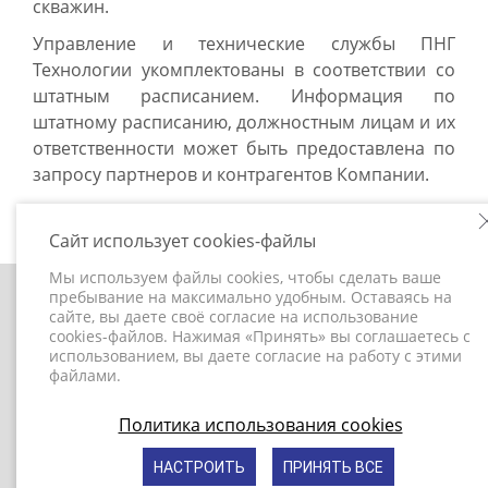
скважин.
Управление и технические службы ПНГ
Технологии укомплектованы в соответствии со
штатным расписанием. Информация по
штатному расписанию, должностным лицам и их
ответственности может быть предоставлена по
запросу партнеров и контрагентов Компании.
Сайт использует cookies-файлы
Мы используем файлы cookies, чтобы сделать ваше
пребывание на максимально удобным. Оставаясь на
+7 (495) 787-37-27
сайте, вы даете своё согласие на использование
cookies-файлов. Нажимая «Принять» вы соглашаетесь с
info@png-technologies.ru
использованием, вы даете согласие на работу с этими
файлами.
© ПНГ Технологии 2020.
www.png-technologies.ru
Политика использования cookies
Политика конфиденциальности
НАСТРОИТЬ
ПРИНЯТЬ ВСЕ
©
Создание сайта и дизайн «Инфодизайн»
, 2020—2026