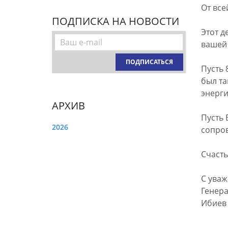
От все
ПОДПИСКА НА НОВОСТИ
Этот д
вашей 
ПОДПИСАТЬСЯ
Пусть 
был та
энерг
АРХИВ
Пусть 
2026
сопров
Счасть
С ува
Генер
Ибиев 