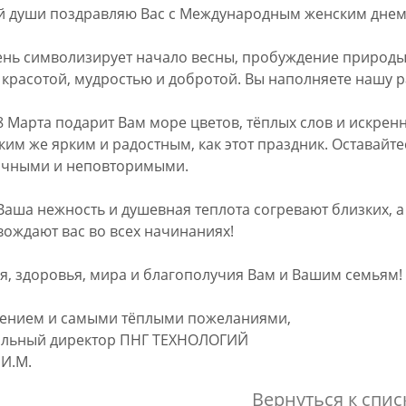
й души поздравляю Вас с Международным женским днем
ень символизирует начало весны, пробуждение природы
красотой, мудростью и добротой. Вы наполняете нашу 
8 Марта подарит Вам море цветов, тёплых слов и искре
ким же ярким и радостным, как этот праздник. Оставайт
ичными и неповторимыми.
Ваша нежность и душевная теплота согревают близких, а
ождают вас во всех начинаниях!
я, здоровья, мира и благополучия Вам и Вашим семьям!
жением и самыми тёплыми пожеланиями,
альный директор ПНГ ТЕХНОЛОГИЙ
И.М.
Вернуться к спис